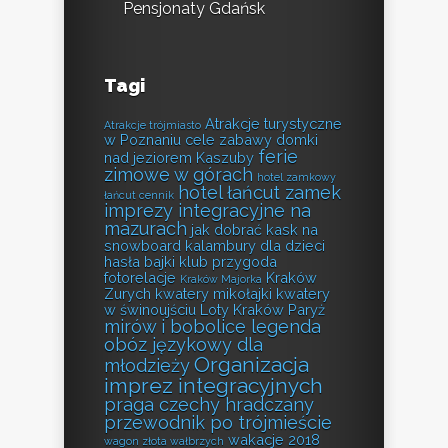
Pensjonaty Gdańsk
Tagi
Atrakcje turystyczne
Atrakcje trójmiasto
w Poznaniu
cele zabawy
domki
ferie
nad jeziorem Kaszuby
zimowe w górach
hotel zamkowy
hotel łańcut zamek
łańcut cennik
imprezy integracyjne na
mazurach
jak dobrać kask na
snowboard
kalambury dla dzieci
hasła bajki
klub przygoda
fotorelacje
Kraków
Kraków Majorka
Zurych
kwatery mikołajki
kwatery
w świnoujściu
Loty Kraków Paryż
mirów i bobolice legenda
obóz językowy dla
Organizacja
młodzieży
imprez integracyjnych
praga czechy hradczany
przewodnik po trójmieście
wakacje 2018
wagon złota wałbrzych