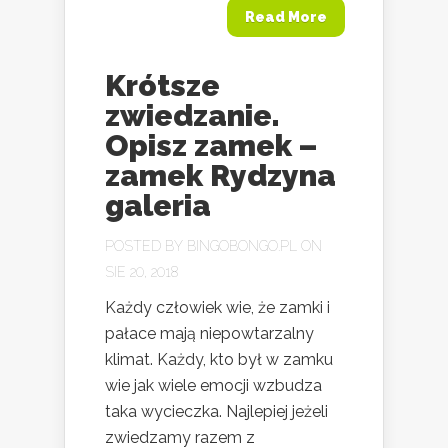
Read More
Krótsze
zwiedzanie.
Opisz zamek –
zamek Rydzyna
galeria
POSTED BY
BINGOBONGO.PL
ON
SIE 20, 2018
Każdy człowiek wie, że zamki i
pałace mają niepowtarzalny
klimat. Każdy, kto był w zamku
wie jak wiele emocji wzbudza
taka wycieczka. Najlepiej jeżeli
zwiedzamy razem z