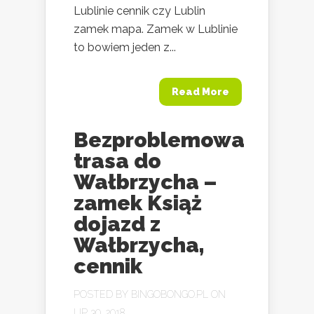
Lublinie cennik czy Lublin
zamek mapa. Zamek w Lublinie
to bowiem jeden z...
Read More
Bezproblemowa
trasa do
Wałbrzycha –
zamek Książ
dojazd z
Wałbrzycha,
cennik
POSTED BY
BINGOBONGO.PL
ON
LIP 30, 2018