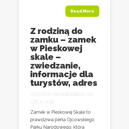
Read More
Z rodziną do
zamku – zamek
w Pieskowej
skale –
zwiedzanie,
informacje dla
turystów, adres
POSTED BY
BINGOBONGO.PL
ON
CZE 20, 2018
Zamek w Pieskowej Skale to
prawdziwa perła Ojcowskiego
Parku Narodowego, która