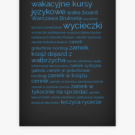
wakacyjne kursy
językowe
wake board
Warszawa Bruksela
więzienie
wycieczki
łęczyca zwiedzanie
wycieczki autokarowe
wypożyczalnia busów
osobowych lotnisko Poznań
zabytki tykocina
zamek
zamek bobolice lasecki
zamek
gołuchów noclegi
książ dojazd z
wałbrzycha
zamek pieskowa skała
zamek rydzyna
informacje dla turystów
galeria
zamek w gołuchowie
zamek w książu
noclegi
cennik
zamek w kórniku zamkowa kórnik
zamek w
zamek w lublinie cennik
tykocinie na sprzedaż
zamek
łańcut hotel
zamki bobolice
ząbkowice śląskie
łęczyca rycerze
atrakcje dla dzieci