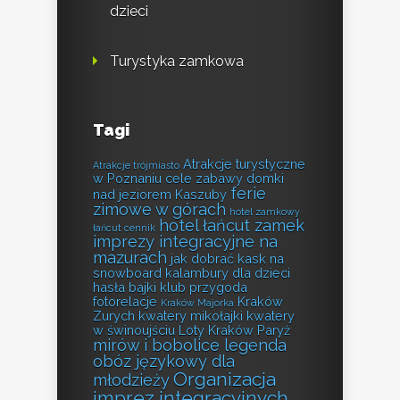
dzieci
Turystyka zamkowa
Tagi
Atrakcje turystyczne
Atrakcje trójmiasto
w Poznaniu
cele zabawy
domki
ferie
nad jeziorem Kaszuby
zimowe w górach
hotel zamkowy
hotel łańcut zamek
łańcut cennik
imprezy integracyjne na
mazurach
jak dobrać kask na
snowboard
kalambury dla dzieci
hasła bajki
klub przygoda
fotorelacje
Kraków
Kraków Majorka
Zurych
kwatery mikołajki
kwatery
w świnoujściu
Loty Kraków Paryż
mirów i bobolice legenda
obóz językowy dla
Organizacja
młodzieży
imprez integracyjnych