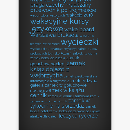
praga czechy hradczany
przewodnik po trójmieście
wakacje 2018
wagon złota wałbrzych
wakacyjne kursy
językowe
wake board
Warszawa Bruksela
więzienie
wycieczki
łęczyca zwiedzanie
wycieczki autokarowe
wypożyczalnia busów
osobowych lotnisko Poznań
zabytki tykocina
zamek
zamek bobolice lasecki
zamek
gołuchów noclegi
książ dojazd z
wałbrzycha
zamek pieskowa skała
zamek rydzyna
informacje dla turystów
galeria
zamek w gołuchowie
zamek w książu
noclegi
cennik
zamek w kórniku zamkowa kórnik
zamek w
zamek w lublinie cennik
tykocinie na sprzedaż
zamek
łańcut hotel
zamki bobolice
ząbkowice śląskie
łęczyca rycerze
atrakcje dla dzieci