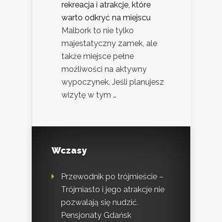
rekreacja i atrakcje, które
warto odkryć na miejscu
Malbork to nie tylko
majestatyczny zamek, ale
także miejsce pełne
możliwości na aktywny
wypoczynek. Jeśli planujesz
wizytę w tym …
Wczasy
Przewodnik po trójmieście –
Trójmiasto i jego atrakcje nie
pozwalają się nudzić.
Pensjonaty Gdańsk