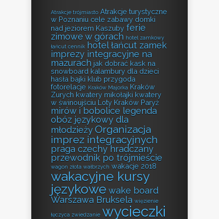
Atrakcje turystyczne
Atrakcje trójmiasto
w Poznaniu
cele zabawy
domki
ferie
nad jeziorem Kaszuby
zimowe w górach
hotel zamkowy
hotel łańcut zamek
łańcut cennik
imprezy integracyjne na
mazurach
jak dobrać kask na
snowboard
kalambury dla dzieci
hasła bajki
klub przygoda
fotorelacje
Kraków
Kraków Majorka
Zurych
kwatery mikołajki
kwatery
w świnoujściu
Loty Kraków Paryż
mirów i bobolice legenda
obóz językowy dla
Organizacja
młodzieży
imprez integracyjnych
praga czechy hradczany
przewodnik po trójmieście
wakacje 2018
wagon złota wałbrzych
wakacyjne kursy
językowe
wake board
Warszawa Bruksela
więzienie
wycieczki
łęczyca zwiedzanie