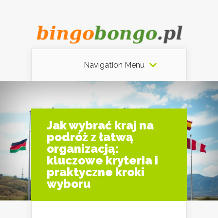
Navigation Menu
Jak wybrać kraj na
podróż z łatwą
organizacją:
kluczowe kryteria i
praktyczne kroki
wyboru