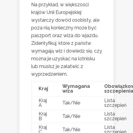
Na przykład, w większości
krajów Unii Europejskiej
wystarczy dowód osobisty, ale
poza nią konieczny może być
paszport oraz wiza do wjazdu.
Zidentyfikuj, które z państw
wymagają wiz i dowiedz się, czy
można je uzyskać na lotnisku
lub musisz je załatwić z
wyprzedzeniem.
Wymagana
Obowiązko
Kraj
wiza
szczepieni
Kraj
Lista
Tak/Nie
A
szczepień
Kraj
Lista
Tak/Nie
B
szczepień
Kraj
Lista
Tak/Nie
C
szczepień