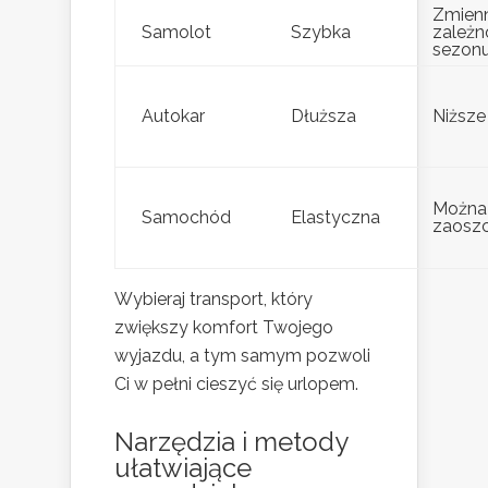
Zmien
Samolot
Szybka
zależn
sezon
Autokar
Dłuższa
Niższe
Można
Samochód
Elastyczna
zaosz
Wybieraj transport, który
zwiększy komfort Twojego
wyjazdu, a tym samym pozwoli
Ci w pełni cieszyć się urlopem.
Narzędzia i metody
ułatwiające