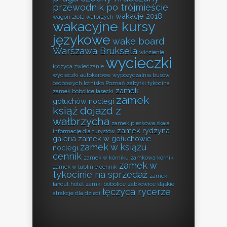
przewodnik po trójmieście
wakacje 2018
wagon złota wałbrzych
wakacyjne kursy
językowe
wake board
Warszawa Bruksela
więzienie
wycieczki
łęczyca zwiedzanie
wycieczki autokarowe
wypożyczalnia busów
osobowych lotnisko Poznań
zabytki tykocina
zamek
zamek bobolice lasecki
zamek
gołuchów noclegi
książ dojazd z
wałbrzycha
zamek pieskowa skała
zamek rydzyna
informacje dla turystów
galeria
zamek w gołuchowie
zamek w książu
noclegi
cennik
zamek w kórniku zamkowa kórnik
zamek w
zamek w lublinie cennik
tykocinie na sprzedaż
zamek
łańcut hotel
zamki bobolice
ząbkowice śląskie
łęczyca rycerze
atrakcje dla dzieci