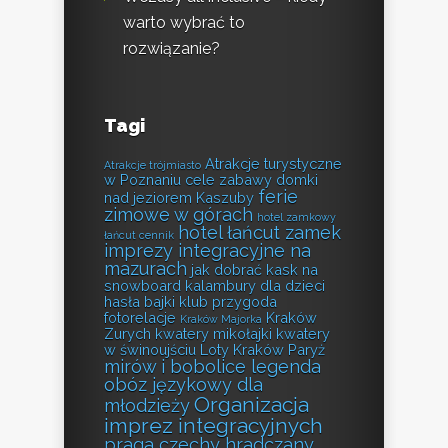
warto wybrać to
rozwiązanie?
Tagi
Atrakcje turystyczne
Atrakcje trójmiasto
w Poznaniu
cele zabawy
domki
ferie
nad jeziorem Kaszuby
zimowe w górach
hotel zamkowy
hotel łańcut zamek
łańcut cennik
imprezy integracyjne na
mazurach
jak dobrać kask na
snowboard
kalambury dla dzieci
hasła bajki
klub przygoda
fotorelacje
Kraków
Kraków Majorka
Zurych
kwatery mikołajki
kwatery
w świnoujściu
Loty Kraków Paryż
mirów i bobolice legenda
obóz językowy dla
Organizacja
młodzieży
imprez integracyjnych
praga czechy hradczany