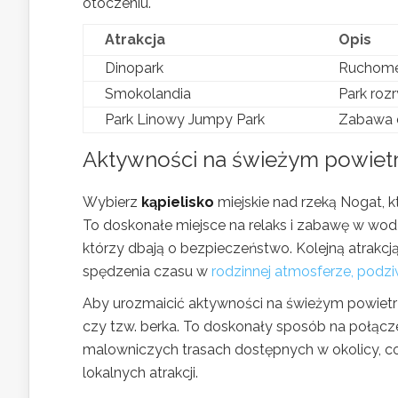
otoczeniu.
Atrakcja
Opis
Dinopark
Ruchome 
Smokolandia
Park rozr
Park Linowy Jumpy Park
Zabawa d
Aktywności na świeżym powietrz
Wybierz
kąpielisko
miejskie nad rzeką Nogat, kt
To doskonałe miejsce na relaks i zabawę w wodz
którzy dbają o bezpieczeństwo. Kolejną atrakcją
spędzenia czasu w
rodzinnej atmosferze, podziw
Aby urozmaicić aktywności na świeżym powietrzu
czy tzw. berka. To doskonały sposób na połącze
malowniczych trasach dostępnych w okolicy, co 
lokalnych atrakcji.