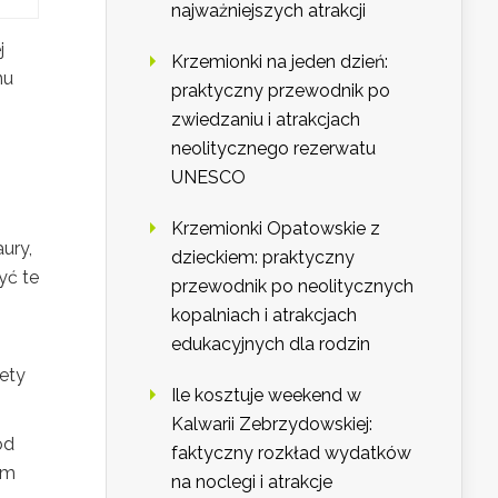
najważniejszych atrakcji
j
Krzemionki na jeden dzień:
nu
praktyczny przewodnik po
zwiedzaniu i atrakcjach
neolitycznego rezerwatu
UNESCO
Krzemionki Opatowskie z
ury,
dzieckiem: praktyczny
yć te
przewodnik po neolitycznych
kopalniach i atrakcjach
edukacyjnych dla rodzin
rety
Ile kosztuje weekend w
Kalwarii Zebrzydowskiej:
ód
faktyczny rozkład wydatków
ym
na noclegi i atrakcje