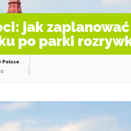
eci: jak zaplanować
ku po parki rozrywk
w Polsce
od