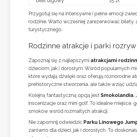
bilet ulgowy
15 zł
Przygotuj się na intensywne i pełne emocji zwi
rodzinie. Warto wcześniej zarezerwować bilety
turystycznego.
Rodzinne atrakcje i parki rozry
Zapoznaj się z najlepszymi
atrakcjami rodzin
dzieciom, jak i dorosłym. Wśród popularnych mie
które wydają dźwięki oraz oferują różnorodne at
prehistoryczne stworzenia, ale także wziąć udzi
Kolejną fantastyczną opcją jest
Smokolandia
.
inscenizacje oraz mini golf. To idealne miejsce, 
smoków wśród rozmaitych atrakcji.
Nie zapomnij odwiedzić
Parku Linowego Jump
zarówno dla dzieci, jak i dorosłych. To doskon