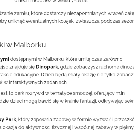
dzieci i młodzież w wieku 7-18 lat
edzanie zamku, które dostarczy niezapomnianych wrażeń całe
, aby uniknąć ewentualnych kolejek, zwłaszcza podczas sezo
wki w Malborku
nymi
dostępnymi w Malborku, które umilą czas zarówno
jsc znajduje się
Dinopark
, gdzie zobaczysz ruchome dinoza
rakcje edukacyjne. Dzieci będą miały okazję nie tylko zobacz
ał w interaktywnych zadaniach.
 Jest to park rozrywki w tematyce smoczej, oferujący m.in.
gdzie dzieci mogą bawić się w krainie fantazji, odkrywając sek
y Park
, który zapewnia zabawę w formie wyzwań i przeszk
ała okazja do aktywności fizycznej i wspólnej zabawy w piękn