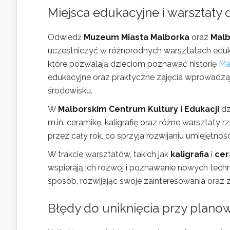
Miejsca edukacyjne i warsztaty 
Odwiedź
Muzeum Miasta Malborka
oraz
Malb
uczestniczyć w różnorodnych warsztatach eduk
które pozwalają dzieciom poznawać historię
Ma
edukacyjne oraz praktyczne zajęcia wprowadzaj
środowisku.
W
Malborskim Centrum Kultury i Edukacji
dz
m.in. ceramikę, kaligrafię oraz różne warsztaty r
przez cały rok, co sprzyja rozwijaniu umiejętno
W trakcie warsztatów, takich jak
kaligrafia
i
cer
wspierają ich rozwój i poznawanie nowych techn
sposób, rozwijając swoje zainteresowania oraz 
Błędy do uniknięcia przy plano