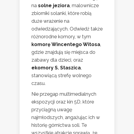
na
solne jeziora
, malownicze
zbiorniki solanki, które robią
duże wrażenie na
odwiedzających. Odwiedź także
różnorodne komory, w tym
komorę Wincentego Witosa
,
gdzie znajdują się miejsca do
zabawy dla dzieci, oraz
ekomory S. Staszica
,
stanowiącą strefę wolnego
czasu.
Nie przegap multimedialnych
ekspozycji oraz kin 5D, które
przyciągną uwagę
najmłodszych, angażując ich w
historię górnictwa soli. Te
wszystkie atrakcje sprawią, że