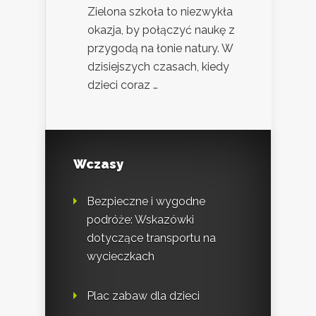
Zielona szkoła to niezwykła
okazja, by połączyć naukę z
przygodą na łonie natury. W
dzisiejszych czasach, kiedy
dzieci coraz …
Wczasy
Bezpieczne i wygodne
podróże: Wskazówki
dotyczące transportu na
wycieczkach
Plac zabaw dla dzieci