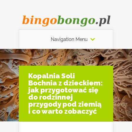
Navigation Menu
Kopalnia Soli
Bochnia z dzieckiem:
jak przygotować się
do rodzinnej
przygody pod ziemią
i co warto zobaczyć